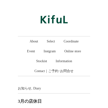
About
Select
Coordinate
Event
Instgram
Online store
Stockist
Information
Contact｜ご予約･お問合せ
お知らせ
,
Diary
3月の店休日