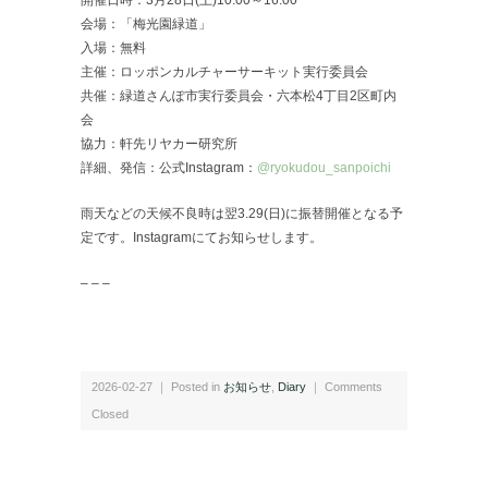
会場：「梅光園緑道」
入場：無料
主催：ロッポンカルチャーサーキット実行委員会
共催：緑道さんぽ市実行委員会・六本松4丁目2区町内
会
協力：軒先リヤカー研究所
詳細、発信：公式Instagram：
@ryokudou_sanpoichi
雨天などの天候不良時は翌3.29(日)に振替開催となる予
定です。Instagramにてお知らせします。
– – –
2026-02-27 ｜ Posted in
お知らせ
,
Diary
｜
Comments
Closed