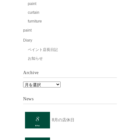
paint
curtain
furniture
paint
Diary
ペイント店長日記
お知らせ
Archive
News
8月の店休日